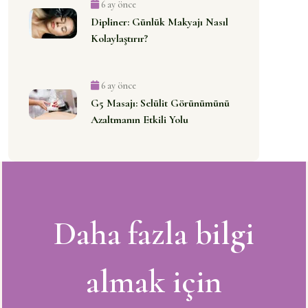
6 ay önce
Dipliner: Günlük Makyajı Nasıl
Kolaylaştırır?
6 ay önce
G5 Masajı: Selülit Görünümünü
Azaltmanın Etkili Yolu
Daha fazla bilgi
almak için