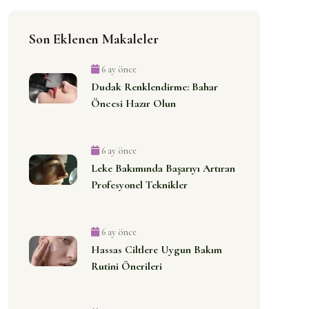
Son Eklenen Makaleler
6 ay önce
Dudak Renklendirme: Bahar
Öncesi Hazır Olun
6 ay önce
Leke Bakımında Başarıyı Artıran
Profesyonel Teknikler
6 ay önce
Hassas Ciltlere Uygun Bakım
Rutini Önerileri