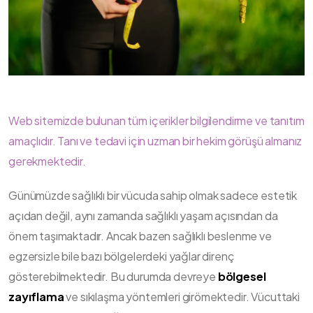
Web sitemizde bulunan tüm içerikler bilgilendirme ve tanıtım
amaçlıdır. Tanı ve tedavi için uzman bir hekim görüşü almanız
gerekmektedir.
Günümüzde sağlıklı bir vücuda sahip olmak sadece estetik
açıdan değil, aynı zamanda sağlıklı yaşam açısından da
önem taşımaktadır. Ancak bazen sağlıklı beslenme ve
egzersizle bile bazı bölgelerdeki yağlar direnç
gösterebilmektedir. Bu durumda devreye
bölgesel
zayıflama
ve sıkılaşma yöntemleri girömektedir. Vücuttaki