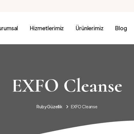
urumsal
Hizmetlerimiz
Ürünlerimiz
Blog
EXFO Cleanse
Ruby Güzellik
EXFO Cleanse