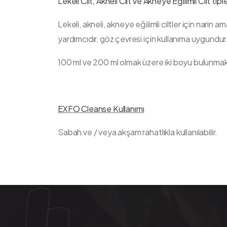
Lekeli Cilt, Akneli Cilt ve Akneye Eğilimli Cilt tipl
Lekeli, akneli, akneye eğilimli ciltler için narin
yardımcıdır, göz çevresi için kullanıma uygundur
100 ml ve 200 ml olmak üzere iki boyu bulunmak
EXFO Cleanse Kullanımı
Sabah ve / veya akşam rahatlıkla kullanılabilir.