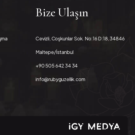
Bize Ulaşın
aşma
Cevizli, Coşkunlar Sok. No:16 D:18, 34846
Maltepe/İstanbul
+90 505 642 34 34
info@rubyguzellik.com