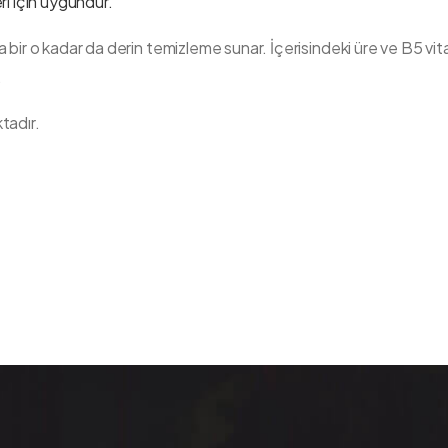
eri için uygundur.
 ama bir o kadar da derin temizleme sunar. İçerisindeki üre ve B5 v
.
tadır.