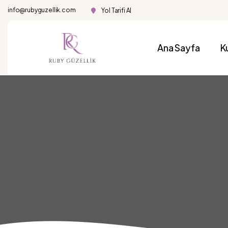
info@rubyguzellik.com
Yol Tarifi Al
Ana Sayfa
K