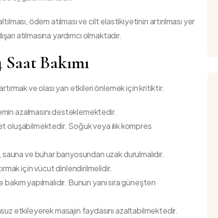
ltılması, ödem atılması ve cilt elastikiyetinin artırılması yer
 dışarı atılmasına yardımcı olmaktadır.
4 Saat Bakımı
 artırmak ve olası yan etkileri önlemek için kritiktir.
ödemin azalmasını desteklemektedir.
iyet oluşabilmektedir. Soğuk veya ılık kompres
uş, sauna ve buhar banyosundan uzak durulmalıdır.
tırmak için vücut dinlendirilmelidir.
i ile bakım yapılmalıdır. Bunun yanı sıra güneşten
msuz etkileyerek masajın faydasını azaltabilmektedir.