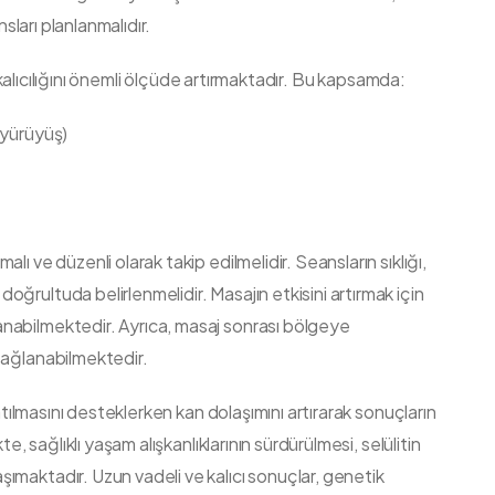
nsları planlanmalıdır.
ve kalıcılığını önemli ölçüde artırmaktadır. Bu kapsamda:
 yürüyüş)
ı ve düzenli olarak takip edilmelidir. Seansların sıklığı,
ğrultuda belirlenmelidir. Masajın etkisini artırmak için
nabilmektedir. Ayrıca, masaj sonrası bölgeye
sağlanabilmektedir.
 atılmasını desteklerken kan dolaşımını artırarak sonuçların
e, sağlıklı yaşam alışkanlıklarının sürdürülmesi, selülitin
maktadır. Uzun vadeli ve kalıcı sonuçlar, genetik