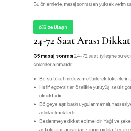
Bu önlemlerle, masaj sonrası en yüksek verim s
Bize Ulaşın
24-72 Saat Arası Dikkat
G5 masajı sonrası
24-72 saat, iyileşme sürecini
önlemler alınmalıdır:
Bol su tüketimi devam ettirilerek toksinlerin 
Hafif egzersizler, özellikle yürüyüş, selülit
olmaktadır.
Bölgeye aşırı baskı uygulanmamalı, hassasiye
artırılabilmektedir.
Beslenmeye dikkat edilmelidir. Yağlı ve şekerl
antioksidan açısından zengin gıdalar tercih ed