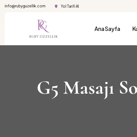
info@rubyguzellik.com
Yol Tarifi Al
Ana Sayfa
K
G5 Masajı So