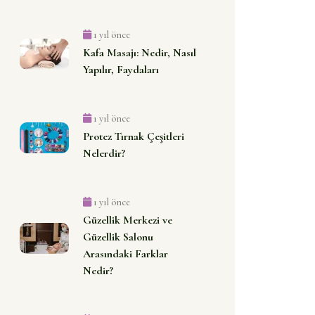
1 yıl önce
Kafa Masajı: Nedir, Nasıl
Yapılır, Faydaları
1 yıl önce
Protez Tırnak Çeşitleri
Nelerdir?
1 yıl önce
Güzellik Merkezi ve
Güzellik Salonu
Arasındaki Farklar
Nedir?