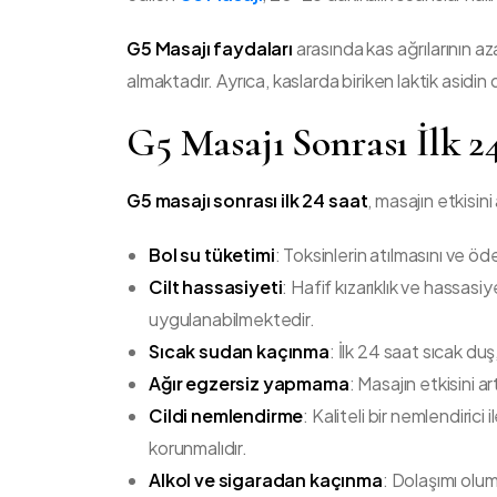
G5 Masajı faydaları
arasında kas ağrılarının aza
almaktadır. Ayrıca, kaslarda biriken laktik asidin
G5 Masajı Sonrası İlk 2
G5 masajı sonrası ilk 24 saat
, masajın etkisini
Bol su tüketimi
: Toksinlerin atılmasını ve 
Cilt hassasiyeti
: Hafif kızarıklık ve hassas
uygulanabilmektedir.
Sıcak sudan kaçınma
: İlk 24 saat sıcak d
Ağır egzersiz yapmama
: Masajın etkisini ar
Cildi nemlendirme
: Kaliteli bir nemlendiric
korunmalıdır.
Alkol ve sigaradan kaçınma
: Dolaşımı olu