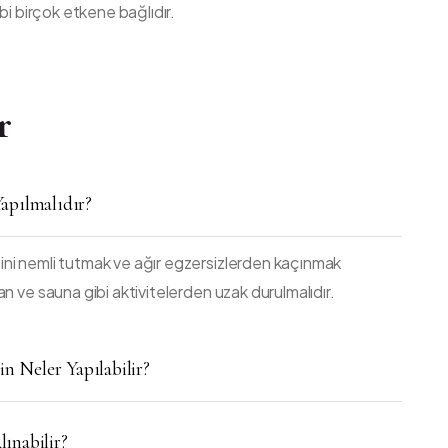
bi birçok etkene bağlıdır.
r
apılmalıdır?
ini nemli tutmak ve ağır egzersizlerden kaçınmak
an ve sauna gibi aktivitelerden uzak durulmalıdır.
n Neler Yapılabilir?
ınabilir?