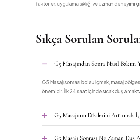
faktörler, uygulama sıklığı ve uzman deneyimi gi
Sıkça Sorulan Sorula
G5 Masajından Sonra Nasıl Bakım Y
G5 Masajı sonrası bol su içmek, masaj bölges
önemlidir. İlk 24 saat içinde sıcak duş almakt
G5 Masajının Etkilerini Artırmak İçi
G5 Masajı Sonrası Ne Zaman Duş Al