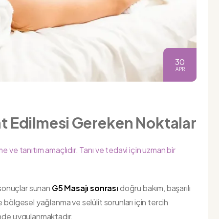
30
APR
at Edilmesi Gereken Noktalar
e ve tanıtım amaçlıdır. Tanı ve tedavi için uzman bir
sonuçlar sunan
G5 Masajı sonrası
doğru bakım, başarılı
 bölgesel yağlanma ve selülit sorunları için tercih
linde uygulanmaktadır.