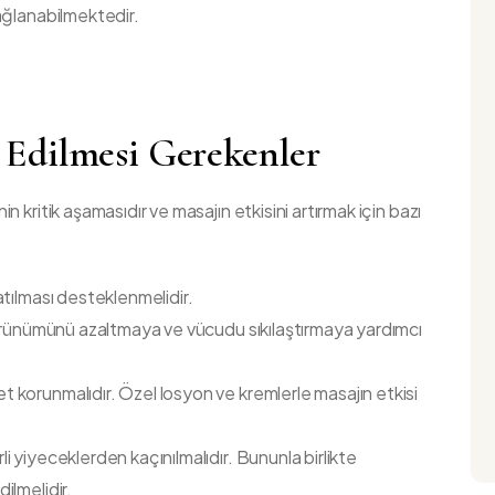
ağlanabilmektedir.
 Edilmesi Gerekenler
n kritik aşamasıdır ve masajın etkisini artırmak için bazı
atılması desteklenmelidir.
 görünümünü azaltmaya ve vücudu sıkılaştırmaya yardımcı
t korunmalıdır. Özel losyon ve kremlerle masajın etkisi
i yiyeceklerden kaçınılmalıdır. Bununla birlikte
ilmelidir.