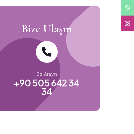
Bize Ulaşın
Bizi Arayın
+90 505 642 34
34