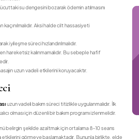
vücuttaki su dengesini bozarak ödemin atılmasını
kaçınılmalıdır. Aksi halde cilt hassasiyeti
ak iyileşme süreci hızlandırılmalıdır.
en hareketsiz kalınmamalıdır. Bu sebeple hafif
edir.
masajın uzun vadeli etkilerini koruyacaktır.
eci
ası
uzun vadeli bakım süreci titizlikle uygulanmalıdır. İlk
ıcı olması için düzenli bir bakım programı izlenmelidir.
ü belirgin şekilde azaltmak için ortalama 8-10 seans
 etkilerini görmeye başlamaktadır. Bununla birlikte, elde