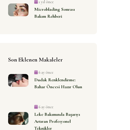
1 yıl önce
Microblading Sonrası
Bakım Rehberi
Son Eklenen Makaleler
6 ay önce
Dudak Renklendirme:
Bahar Öncesi Hazır Olun
6 ay önce
Leke Bakımında Başarıyı
Artıran Profesyonel
Teknikler