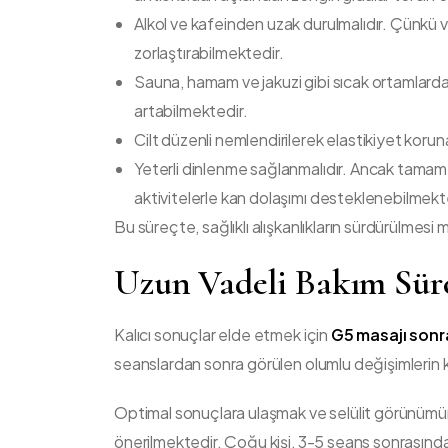
Alkol ve kafeinden uzak durulmalıdır. Çünkü 
zorlaştırabilmektedir.
Sauna, hamam ve jakuzi gibi sıcak ortamlardan 
artabilmektedir.
Cilt düzenli nemlendirilerek elastikiyet korunar
Yeterli dinlenme sağlanmalıdır. Ancak tamam
aktivitelerle kan dolaşımı desteklenebilmekt
Bu süreçte, sağlıklı alışkanlıkların sürdürülmesi 
Uzun Vadeli Bakım Sür
Kalıcı sonuçlar elde etmek için
G5 masajı sonr
seanslardan sonra görülen olumlu değişimlerin kal
Optimal sonuçlara ulaşmak ve selülit görünümün
önerilmektedir. Çoğu kişi, 3-5 seans sonrasında