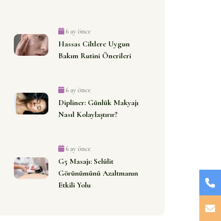
6 ay önce
Hassas Ciltlere Uygun
Bakım Rutini Önerileri
6 ay önce
Dipliner: Günlük Makyajı
Nasıl Kolaylaştırır?
6 ay önce
G5 Masajı: Selülit
Görünümünü Azaltmanın
Etkili Yolu