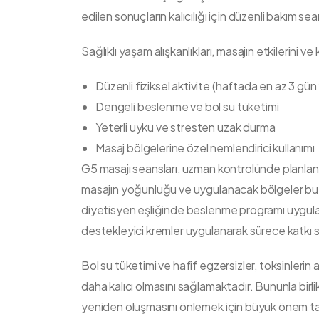
edilen sonuçların kalıcılığı için düzenli bakım sea
Sağlıklı yaşam alışkanlıkları, masajın etkilerini 
Düzenli fiziksel aktivite (haftada en az 3 gün
Dengeli beslenme ve bol su tüketimi
Yeterli uyku ve stresten uzak durma
Masaj bölgelerine özel nemlendirici kullanımı
G5 masajı seansları, uzman kontrolünde planlanmal
masajın yoğunluğu ve uygulanacak bölgeler bu do
diyetisyen eşliğinde beslenme programı uygula
destekleyici kremler uygulanarak sürece katkı 
Bol su tüketimi ve hafif egzersizler, toksinlerin
daha kalıcı olmasını sağlamaktadır. Bununla birlikt
yeniden oluşmasını önlemek için büyük önem taşı