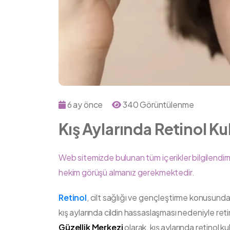
6 ay önce
340 Görüntülenme
Kış Aylarında Retinol Ku
Web sitemizde bulunan tüm içerikler bilgilendirm
hekim görüşü almanız gerekmektedir.
Retinol
, cilt sağlığı ve gençleştirme konusunda 
kış aylarında cildin hassaslaşması nedeniyle retin
Güzellik Merkezi
olarak, kış aylarında retinol k