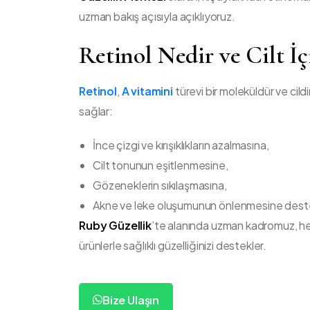
uzman bakış açısıyla açıklıyoruz.
Retinol Nedir ve Cilt İç
Retinol
,
A vitamini
türevi bir moleküldür ve cild
sağlar:
İnce çizgi ve kırışıklıkların azalmasına,
Cilt tonunun eşitlenmesine,
Gözeneklerin sıkılaşmasına,
Akne ve leke oluşumunun önlenmesine deste
Ruby Güzellik
’te alanında uzman kadromuz, her
ürünlerle sağlıklı güzelliğinizi destekler.
Bize Ulaşın