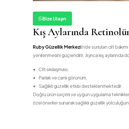
Bize Ulaşın
Kış Aylarında R
etinolü
Ruby Güzellik Merkezi
’nde sunulan cilt bakım
yenilenmesini güçlendirir. Ayrıca kış aylarında do
Cilt sıkılaşması,
Parlak ve canlı görünüm,
Sağlıklı güzellik etkisi desteklenmektedir.
Doğru ürün seçimi ve uygun uygulama teknikleri 
özel öneriler sunarak sağlıklı güzellik yolculuğu