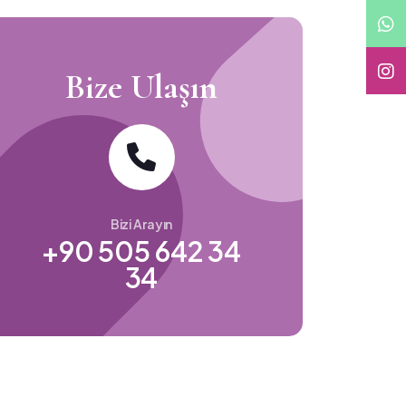
Bize Ulaşın
Bizi Arayın
+90 505 642 34
34