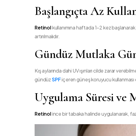
Başlangıçta Az Kulla
Retinol
kullanımına haftada 1–2 kez başlanarak, c
artırılmalıdır.
Gündüz Mutlaka Gün
Kış aylarında dahi UV ışınları cilde zarar verebi
gündüz
SPF
içeren güneş koruyucu kullanması 
Uygulama Süresi ve M
Retinol
ince bir tabaka halinde uygulanarak, faz