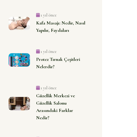
1 yıl önce
Kafa Masajı: Nedir, Nasıl
Yapılır, Faydaları
1 yıl önce
Protez Tırnak Çeşitleri
Nelerdir?
1 yıl önce
Güzellik Merkezi ve
Güzellik Salonu
Arasındaki Farklar
Nedir?