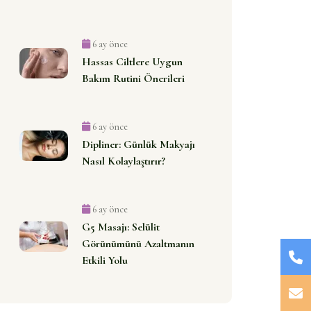
6 ay önce
Hassas Ciltlere Uygun
Bakım Rutini Önerileri
6 ay önce
Dipliner: Günlük Makyajı
Nasıl Kolaylaştırır?
6 ay önce
G5 Masajı: Selülit
Görünümünü Azaltmanın
Etkili Yolu