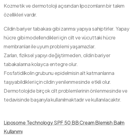
Kozmetik ve dermotoloji açısından lipozomların bir takım
özellikleri vardır.
Cildin bariyer tabakası gibi zarımsı yapıya sahiptirler. Yapay
hücre gibi modellendikleri için cilt ve vücuttaki hücre
membranları ile uyum problemi yaşamazlar.
Zarları, fiziksel yapıyı değiştirmeden, cildin bariyer
tabakalarına kolayca entegre olur.
Fosfatidilkolin grubunu epidelmisin alt katmanlarına
taşıyabildikleri için cildin yenilenmesinde etkili olur.
Dermotolojide birçok cilt problemlerinin önlenmesinde ve
tedavisinde başarıyla kullanılmaktadır ve kullanılacaktır.
Liposome Technology SPF 50 BB Cream Blemish Balm
Kullanımı