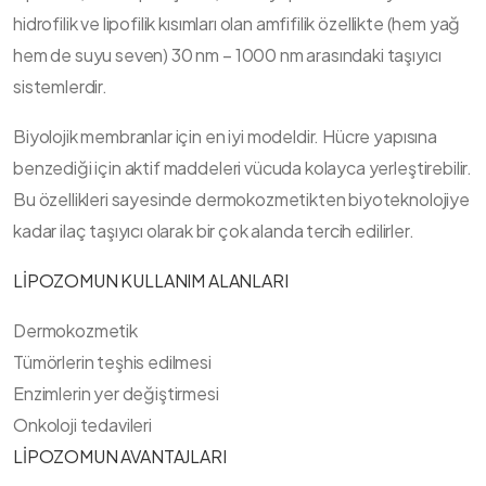
hidrofilik ve lipofilik kısımları olan amfifilik özellikte (hem yağ
hem de suyu seven) 30 nm – 1000 nm arasındaki taşıyıcı
sistemlerdir.
Biyolojik membranlar için en iyi modeldir. Hücre yapısına
benzediği için aktif maddeleri vücuda kolayca yerleştirebilir.
Bu özellikleri sayesinde dermokozmetikten biyoteknolojiye
kadar ilaç taşıyıcı olarak bir çok alanda tercih edilirler.
LİPOZOMUN KULLANIM ALANLARI
Dermokozmetik
Tümörlerin teşhis edilmesi
Enzimlerin yer değiştirmesi
Onkoloji tedavileri
LİPOZOMUN AVANTAJLARI