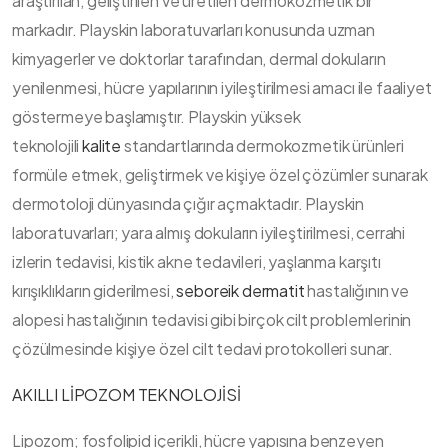
araştırılan, geliştirilen ve üretilen dermokozmetik bir
markadır. Playskin laboratuvarları konusunda uzman
kimyagerler ve doktorlar tarafından, dermal dokuların
yenilenmesi, hücre yapılarının iyileştirilmesi amacı ile faaliyet
göstermeye başlamıştır. Playskin yüksek
teknolojili
kalite
standartlarında dermokozmetik ürünleri
formüle etmek, geliştirmek ve kişiye özel çözümler sunarak
dermotoloji dünyasında çığır açmaktadır. Playskin
laboratuvarları; yara almış dokuların iyileştirilmesi, cerrahi
izlerin tedavisi, kistik akne tedavileri, yaşlanma karşıtı
kırışıklıkların giderilmesi,
seboreik dermatit
hastalığının ve
alopesi hastalığının tedavisi gibi birçok cilt problemlerinin
çözülmesinde kişiye özel cilt tedavi protokolleri sunar.
AKILLI LİPOZOM TEKNOLOJİSİ
Lipozom; fosfolipid içerikli, hücre yapısına benzeyen