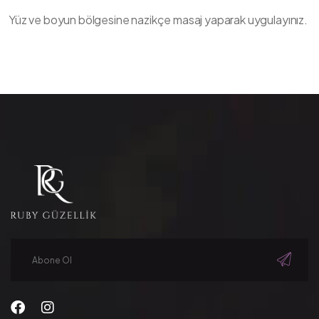
Yüz ve boyun bölgesine nazikçe masaj yaparak uygulayınız.