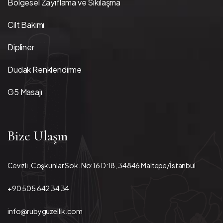
Bölgesel Zayıflama ve Sıkılaşma
Cilt Bakımı
Dipliner
Dudak Renklendirme
G5 Masajı
Bize Ulaşın
Cevizli, Coşkunlar Sok. No:16 D:18, 34846 Maltepe/İstanbul
+90 505 642 34 34
info@rubyguzellik.com