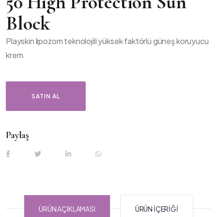
50 High Protection Sun
Block
Playskin lipozom teknolojili yüksek faktörlü güneş koruyucu
krem.
SATIN AL
Paylaş
ÜRÜN AÇIKLAMASI
ÜRÜN İÇERIĞI