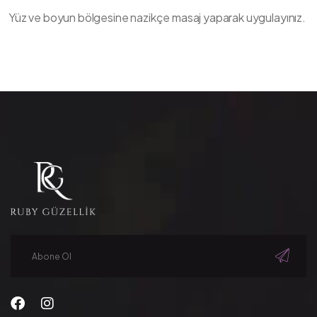
Yüz ve boyun bölgesine nazikçe masaj yaparak uygulayınız.