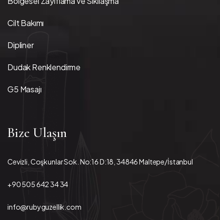
Bölgesel Zayıflama ve Sıkılaşma
Cilt Bakımı
Dipliner
Dudak Renklendirme
G5 Masajı
Bize Ulaşın
Cevizli, Coşkunlar Sok. No:16 D:18, 34846 Maltepe/İstanbul
+90 505 642 34 34
info@rubyguzellik.com