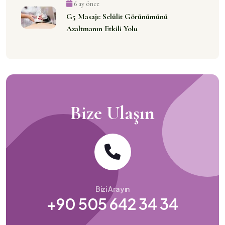
6 ay önce
G5 Masajı: Selülit Görünümünü
Azaltmanın Etkili Yolu
Bize Ulaşın
Bizi Arayın
+90 505 642 34 34