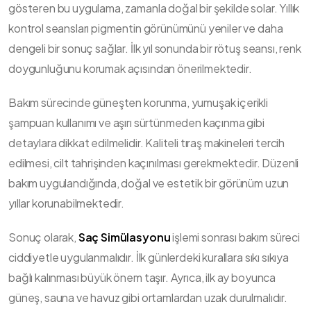
gösteren bu uygulama, zamanla doğal bir şekilde solar. Yıllık
kontrol seansları pigmentin görünümünü yeniler ve daha
dengeli bir sonuç sağlar. İlk yıl sonunda bir rötuş seansı, renk
doygunluğunu korumak açısından önerilmektedir.
Bakım sürecinde güneşten korunma, yumuşak içerikli
şampuan kullanımı ve aşırı sürtünmeden kaçınma gibi
detaylara dikkat edilmelidir. Kaliteli tıraş makineleri tercih
edilmesi, cilt tahrişinden kaçınılması gerekmektedir. Düzenli
bakım uygulandığında, doğal ve estetik bir görünüm uzun
yıllar korunabilmektedir.
Sonuç olarak,
Saç Simülasyonu
işlemi sonrası bakım süreci
ciddiyetle uygulanmalıdır. İlk günlerdeki kurallara sıkı sıkıya
bağlı kalınması büyük önem taşır. Ayrıca, ilk ay boyunca
güneş, sauna ve havuz gibi ortamlardan uzak durulmalıdır.