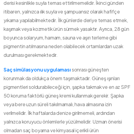
derisi kesinlikle suyla temas ettirilmemelidir. İkinci günden
itibaren, yalnızca ılık suyla ve şampuansız olarak hafifçe
yıkama yapılabilmektedir. İlk günlerde deriye temas etmek,
kaşımak veya kozmetik ürün sürmek yasaktır. Ayrıca, 28 gün
boyunca solaryum, hamam, sauna ve aşırı terleme gibi
pigmentin atılmasına neden olabilecek ortamlardan uzak
durulması gerekmektedir.
Saç simülasyonu uygulaması
sonrası güneşten
korunmak da oldukça önem taşımaktadır. Güneş ışınları
pigmentleri soldurabileceği için, şapka takmak ve en az SPF
50 koruma faktörlü güneş kremi kullanmak gerekir. Şapka
veya bere uzun süreli takılmamalı, hava almasına izin
verilmelidir. İlk haftalarda denize girilmemeli, ardından
yalnızca koruyucu önlemlerle yüzülmelidir. Uzman önerisi
olmadan saç boyama ve kimyasal içerikli ürün