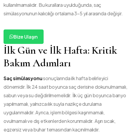
kullanılmamalıdır. Bu kurallara uyulduğunda, saç
simülasyonunun kalıcılığı ortalama 3–5 yıl arasında değişir.
Bize Ulaşın
İlk Gün ve İlk Hafta: Kritik
Bakım Adımları
Saç simülasyonu
sonuçlarında ilk hafta belirleyici
dönemidir. İlk 24 saat boyunca saç derisine dokunulmamalı,
sabun veya su değdirilmemelidir. İlk üç gün boyunca banyo
yapılmamalı, yalnızca ılık suyla nazikçe durulama
uygulanmalıdır. Ayrıca, işlem bölgesi kaşınmamalı,
ovulmamalı ve dış etkenlerden korunmalıdır. Aşırı sıcak,
egzersiz veya buhar temasından kaçınılmalıdır.