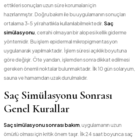
ettikleri sonuçları uzun süre korumaları için
hazırlanmıştır. Doğru bakım ile bu uygulamanın sonuçları
ortalama 3-5 yıl rahatlıkla kullanılabilmektedir.
Saç
simülasyonu
, cerrahi olmayan bir alopesi kellik giderme
yöntemidir. Bu işlem epidermal mikropigmentasyon
uygulanarak yapılmaktadır. İşlem süresi açıklık boyutuna
göre değişir. Öte yandan, işlemden sonra dikkat edilmesi
gereken önemli noktalar bulunmaktadır. İlk 10 gün solaryum,
sauna ve hamamdan uzak durulmalıdır.
Saç Simülasyonu Sonrası
Genel Kurallar
Saç simülasyonu sonrası bakım
, uygulamanın uzun
ömürlü olması için kritik önem taşır. İlk 24 saat boyunca saç