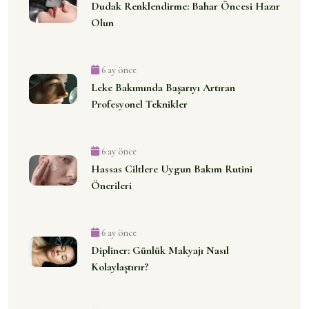
Dudak Renklendirme: Bahar Öncesi Hazır
Olun
6 ay önce
Leke Bakımında Başarıyı Artıran
Profesyonel Teknikler
6 ay önce
Hassas Ciltlere Uygun Bakım Rutini
Önerileri
6 ay önce
Dipliner: Günlük Makyajı Nasıl
Kolaylaştırır?