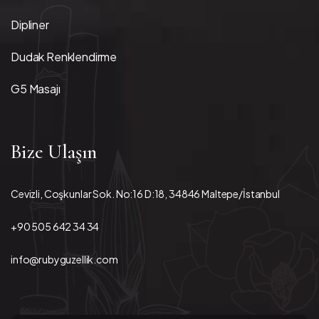
Dipliner
Dudak Renklendirme
G5 Masajı
Bize Ulaşın
Cevizli, Coşkunlar Sok. No:16 D:18, 34846 Maltepe/İstanbul
+90 505 642 34 34
info@rubyguzellik.com