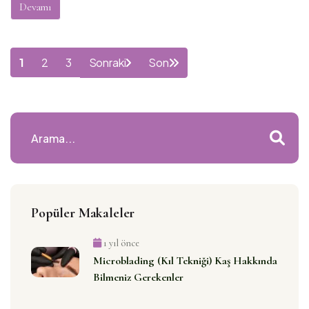
Devamı
1
2
3
Sonraki
Son
Popüler Makaleler
1 yıl önce
Microblading (Kıl Tekniği) Kaş Hakkında
Bilmeniz Gerekenler