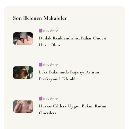
Son Eklenen Makaleler
6 ay önce
Dudak Renklendirme: Bahar Öncesi
Hazır Olun
6 ay önce
Leke Bakımında Başarıyı Artıran
Profesyonel Teknikler
6 ay önce
Hassas Ciltlere Uygun Bakım Rutini
Önerileri