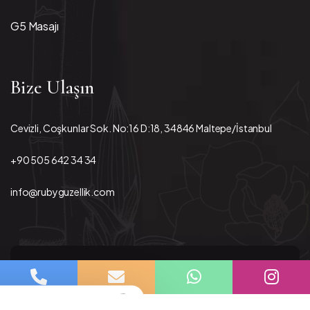
G5 Masajı
Bize Ulaşın
Cevizli, Coşkunlar Sok. No:16 D:18, 34846 Maltepe/İstanbul
+90 505 642 34 34
info@rubyguzellik.com
© 2026 Ruby Güzellik - Tüm hakları
saklıdır.
×