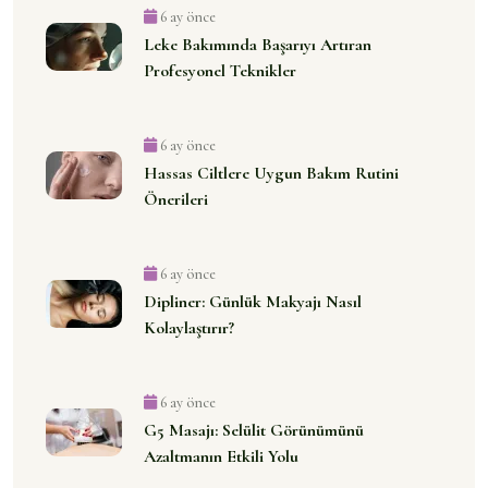
6 ay önce
Leke Bakımında Başarıyı Artıran
Profesyonel Teknikler
6 ay önce
Hassas Ciltlere Uygun Bakım Rutini
Önerileri
6 ay önce
Dipliner: Günlük Makyajı Nasıl
Kolaylaştırır?
6 ay önce
G5 Masajı: Selülit Görünümünü
Azaltmanın Etkili Yolu