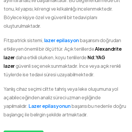
ayrıntılı analiz ile başlamaktadır. Bu değerlendirmede cilt
tonu, kıl yapısı, kıl rengi ve kıl kalınlığı incelenmektedir.
Böylece kişiye özel ve güvenli bir tedavi planı
oluşturulmaktadır.
Fitzpatrick sistemi,
lazer epilasyon
başarısını doğrudan
etkileyen önemli bir ölçüttür. Açık tenlilerde
Alexandrite
lazer
daha etkili olurken, koyu tenlilerde
Nd:YAG
lazer
güvenli seçenek sunmaktadır. İnce veya açık renkli
tüylerde ise tedavi süresi uzayabilmektedir.
Yanlış cihaz seçimi ciltte tahriş veya leke oluşumuna yol
açabileceğinden analiz süreci uzman eşliğinde
yapılmalıdır.
Lazer epilasyonun
başarısı bu nedenle doğru
başlangıç ile belirgin şekilde artmaktadır.