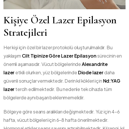
Kişiye Özel Lazer Epilasyon
Stratejileri
Her kişi için özel bir lazer protokolü oluşturulmalıdır. Bu
yaklaşım
Cilt Tipinize Göre Lazer Epilasyon
sürecinin en
önemli aşamasıdır. Vücut bölgelerinde
Alexandrite
lazer
etkili olurken, yüz bölgelerinde
Diode lazer
daha
güvenli sonuçlar vermektedir. Derin kıl kökleri için
Nd:YAG
lazer
tercih edilmektedir. Bu nedenle tek cihazla tüm
bölgelerde aynı başarı beklenmemelidir.
Bölgeye göre seans aralıkları değişmektedir. Yüz için 4–6
hafta, vücut bölgeleri için 6–8 hafta önerilmektedir.
Hormonal etkiler seans sayısını artırabilmektedir. Kıl rengi, kıl