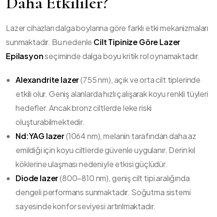
Daha Etkililer?
Lazer cihazları dalga boylarına göre farklı etki mekanizmaları
sunmaktadır. Bu nedenle
Cilt Tipinize Göre Lazer
Epilasyon
seçiminde dalga boyu kritik rol oynamaktadır.
Alexandrite lazer
(755 nm), açık ve orta cilt tiplerinde
etkili olur. Geniş alanlarda hızlı çalışarak koyu renkli tüyleri
hedefler. Ancak bronz ciltlerde leke riski
oluşturabilmektedir.
Nd:YAG lazer
(1064 nm), melanin tarafından daha az
emildiği için koyu ciltlerde güvenle uygulanır. Derin kıl
köklerine ulaşması nedeniyle etkisi güçlüdür.
Diode lazer
(800–810 nm), geniş cilt tipi aralığında
dengeli performans sunmaktadır. Soğutma sistemi
sayesinde konfor seviyesi artırılmaktadır.