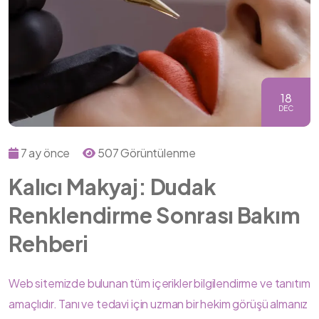
18
DEC
7 ay önce
507 Görüntülenme
Kalıcı Makyaj: Dudak
Renklendirme Sonrası Bakım
Rehberi
Web sitemizde bulunan tüm içerikler bilgilendirme ve tanıtım
amaçlıdır. Tanı ve tedavi için uzman bir hekim görüşü almanız