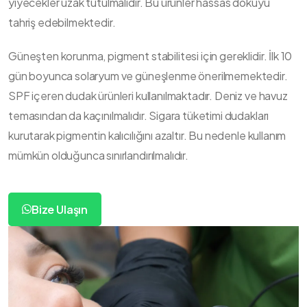
yiyecekler uzak tutulmalıdır. Bu ürünler hassas dokuyu
tahriş edebilmektedir.
Güneşten korunma, pigment stabilitesi için gereklidir. İlk 10
gün boyunca solaryum ve güneşlenme önerilmemektedir.
SPF içeren dudak ürünleri kullanılmaktadır. Deniz ve havuz
temasından da kaçınılmalıdır. Sigara tüketimi dudakları
kurutarak pigmentin kalıcılığını azaltır. Bu nedenle kullanım
mümkün olduğunca sınırlandırılmalıdır.
Bize Ulaşın