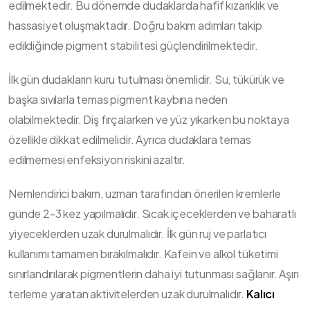
edilmektedir. Bu dönemde dudaklarda hafif kızarıklık ve
hassasiyet oluşmaktadır. Doğru bakım adımları takip
edildiğinde pigment stabilitesi güçlendirilmektedir.
İlk gün dudakların kuru tutulması önemlidir. Su, tükürük ve
başka sıvılarla temas pigment kaybına neden
olabilmektedir. Diş fırçalarken ve yüz yıkarken bu noktaya
özellikle dikkat edilmelidir. Ayrıca dudaklara temas
edilmemesi enfeksiyon riskini azaltır.
Nemlendirici bakım, uzman tarafından önerilen kremlerle
günde 2-3 kez yapılmalıdır. Sıcak içeceklerden ve baharatlı
yiyeceklerden uzak durulmalıdır. İlk gün ruj ve parlatıcı
kullanımı tamamen bırakılmalıdır. Kafein ve alkol tüketimi
sınırlandırılarak pigmentlerin daha iyi tutunması sağlanır. Aşırı
terleme yaratan aktivitelerden uzak durulmalıdır.
Kalıcı