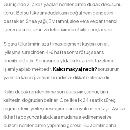
Gün içinde 2-3 kez yapılan nemlendirme dudak dokusunu
korur. Bol su tüketimi dudakların doğal nem dengesini
destekler. Shea yağı, E vitamini, aloe vera ve panthenol
içeren ürünler uzun vadeli bakımda etkili sonuçlar verir.
Sigara tüketiminin azaltılması pigment kaybını önler.
İyileşme sürecinden 4-6 hafta sonra rötuş seansı
önerilmektedir. Sonrasında yılda bir kez renk tazeleme
işlemi yapılabilmektedir.
Kalıcı makyaj nedir?
sorusunun
yanında kalıcılığı artıran bu adımlar dikkate alınmalıdır.
Kalıcı dudak renklendirme sonrası bakım, sonuçların
kalitesini doğrudan belirler. Özellikle ilk 24 saatlik süreç
pigmentlerin yerleşmesi açısından büyük önem taşır. Ayrıca
ilk hafta boyunca kabuklara müdahale edilmemesi ve
düzenli nemlendirme yapılması gerekir. Bu adımlar daha