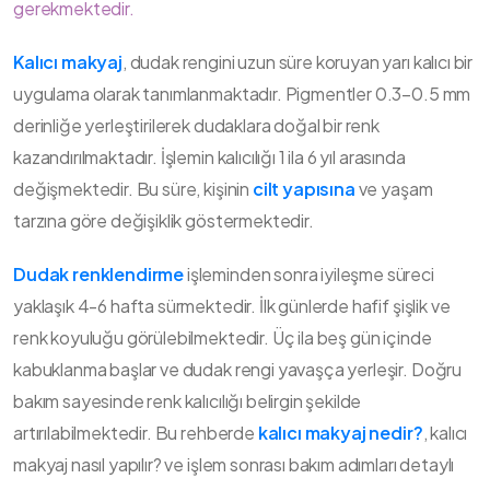
gerekmektedir.
Kalıcı makyaj
, dudak rengini uzun süre koruyan yarı kalıcı bir
uygulama olarak tanımlanmaktadır. Pigmentler 0.3–0.5 mm
derinliğe yerleştirilerek dudaklara doğal bir renk
kazandırılmaktadır. İşlemin kalıcılığı 1 ila 6 yıl arasında
değişmektedir. Bu süre, kişinin
cilt yapısına
ve yaşam
tarzına göre değişiklik göstermektedir.
Dudak renklendirme
işleminden sonra iyileşme süreci
yaklaşık 4-6 hafta sürmektedir. İlk günlerde hafif şişlik ve
renk koyuluğu görülebilmektedir. Üç ila beş gün içinde
kabuklanma başlar ve dudak rengi yavaşça yerleşir. Doğru
bakım sayesinde renk kalıcılığı belirgin şekilde
artırılabilmektedir. Bu rehberde
kalıcı makyaj nedir?
, kalıcı
makyaj nasıl yapılır? ve işlem sonrası bakım adımları detaylı