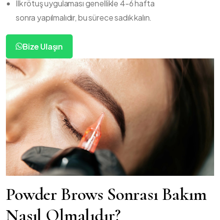
İlk rötuş uygulaması genellikle 4-6 hafta
sonra yapılmalıdır, bu sürece sadık kalın.
Bize Ulaşın
Powder Brows Sonrası Bakım
Nasıl Olmalıdır?