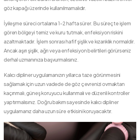
göz kapağı üzerinde kullanılmamalıdır.
İyileşme süreci ortalama 1-2 hafta sürer. Bu süreçte işlem
gören bölgeyi temiz ve kuru tutmak, enfeksiyon riskini
azaltmaktadır. İşlem sonrası hafif şişlik ve kızarıklık normaldir.
Ancak aşırı şişlik, ağrı veya enfeksiyon belirtileri görürseniz
derhal uzmanınıza başvurmalısınız.
Kalıcı dipliner uygulamanızın yıllarca taze görünmesini
sağlamak için uzun vadede de göz çevrenizi ovmaktan
kaçınmalı, güneş koruyucu kullanmalı ve düzenli kontroller
yaptırmalısınız. Doğru bakım sayesinde kalıcı dipliner
uygulamanız daha uzun süre etkisini koruyacaktır.