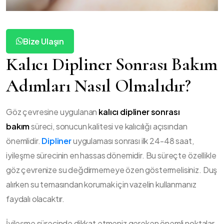
Bize Ulaşın
Kalıcı Dipliner Sonrası Bakım
Adımları Nasıl Olmalıdır?
Göz çevresine uygulanan
kalıcı dipliner sonrası
bakım
süreci, sonucun kalitesi ve kalıcılığı açısından
önemlidir.
Dipliner
uygulaması sonrası ilk 24-48 saat,
iyileşme sürecinin en hassas dönemidir. Bu süreçte özellikle
göz çevrenize su değdirmemeye özen göstermelisiniz. Duş
alırken su temasından korumak için vazelin kullanmanız
faydalı olacaktır.
İyileşme sürecinde dikkat etmeniz gereken önemli noktalar