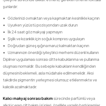
şunlardır:
Gözlerinizi ovmaktan veya kaşımaktan kesinlikle kaçının
Uyurken yüzüstü pozisyondan uzak durun
İlk 24 saat göz makyajı yapmayın
Şişlik ve kızarıklık için soğuk kompres uygulayın
Doğrudan güneş ışığına maruz kalmaktan kaçının
Uzmanınızın önerdiği iyileştirici merhemi düzenli kullanın
Dipliner uygulaması sonrası ciltte kabuklanma ve pullanma
oluşması normaldir. Bu sebeple kabukların kendiliğinden
düşmesini beklemeli, asla müdahale edilmemelidir. Aksi
takdirde pigmentin yerleşmesi olumsuz etkilenmekte ve
kalıcılık azalmaktadır.
Kalıcı makyaj sonrası bakım
sürecinde parfümlü veya
alkol içeren cilt bakım ürünleri, özellikle vazelin bazlı kremler