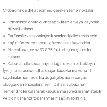
Cilt bakımında dikkat edilmesi gereken temel noktalar:
Uzmanınızın önerdiği antiseptik kremler veya losyonları
düzenli kullanın
Parfümsüz ve hipoalerjenik nemlendiriciler tercih edin
Yağlı ürünlerden kaçının, gözenekleri tıkayabilirler
Mineral bazlı, en az 30 SPF faktörlü güneş kremleri
kullanın
Kabukları elle koparmayın, doğal dökümleri bekleyin
İyileşme sürecinde ciltte oluşan kabuklanma ve hafif
soyulmalar normaldir. Bu doğal iyileşmenin parçası
olduğundan endişelenmeyin. Dahası, su bazlı hafif
nemlendiriciler kullanarak kabuklanma sürecini rahatlatabilir
ve cildin daha hızlı toparlanmasını sağlayabilirsiniz.