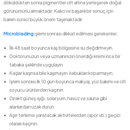
döküldükten sonra pigmentler cilt altına yerleşerek doğal
görünümünü almaktadır. Kalıcı ve başarılı bir sonuç için
bakım süreci büyük önem taşımaktadır.
Microblading
işlemi sonrası dikkat edilmesi gerekenler;
İlk 48 saat boyunca kaş bölgesine su değdirmeyin.
Doktorunuzun veya uzmanınızın önerdiği kremi ince bir
tabaka şeklinde uygulayın.
Kaşlar kaşınsa bile kaşımayın, kabukları koparmayın.
İşlem sonrası ilk 10 gün boyunca makyaj, yüz bakımı ve cilt
soyucu ürünlerden kaçının.
Direkt güneş ışığı, solaryum, havuz ve sauna gibi
alanlardan uzak durun.
Aşırı terleme yaratacak aktivitelerden (spor vb.) geçici
olarak kaçının.