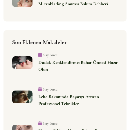
Microblading Sonrası Bakım Rehberi
Son Eklenen Makaleler
6 ay önce
Dudak Renklendirme: Bahar Öncesi Hazır
Olun
6 ay önce
Leke Bakımında Başarıyı Artıran
Profesyonel Teknikler
6 ay önce