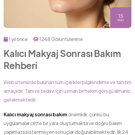
15
MAY
1 yıl önce
1248 Görüntülenme
Kalıcı Makyaj Sonrası Bakım
Rehberi
Web sitemizde bulunan tüm içerikler bilgilendirme ve tanıtım
amaçlıdır. Tanı ve tedavi için uzman bir hekim görüşü almanız
gerekmektedir.
Kalıcı makyaj sonrası bakım
önemlidir, çünkü bu
uygulamalar ciltte bir yara oluşturmakta ve doğru bakım
yapılmazsa istenmeyen sonuçlar doğurabilmektedir. İlk 24