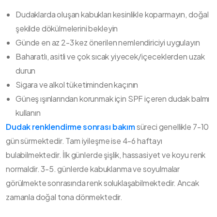
Dudaklarda oluşan kabukları kesinlikle koparmayın, doğal
şekilde dökülmelerini bekleyin
Günde en az 2-3 kez önerilen nemlendiriciyi uygulayın
Baharatlı, asitli ve çok sıcak yiyecek/içeceklerden uzak
durun
Sigara ve alkol tüketiminden kaçının
Güneş ışınlarından korunmak için SPF içeren dudak balmı
kullanın
Dudak renklendirme sonrası bakım
süreci genellikle 7-10
gün sürmektedir. Tam iyileşme ise 4-6 haftayı
bulabilmektedir. İlk günlerde şişlik, hassasiyet ve koyu renk
normaldir. 3-5. günlerde kabuklanma ve soyulmalar
görülmekte sonrasında renk soluklaşabilmektedir. Ancak
zamanla doğal tona dönmektedir.