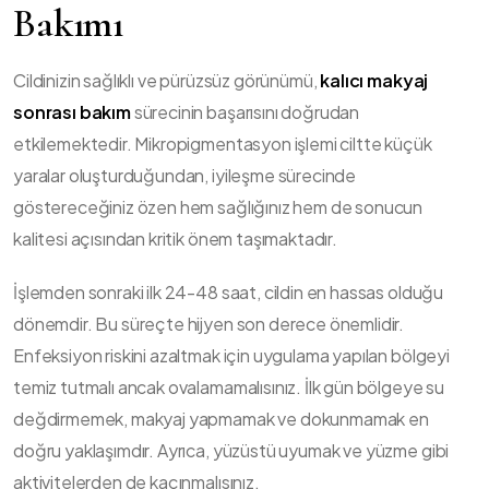
Bakımı
Cildinizin sağlıklı ve pürüzsüz görünümü,
kalıcı makyaj
sonrası bakım
sürecinin başarısını doğrudan
etkilemektedir. Mikropigmentasyon işlemi ciltte küçük
yaralar oluşturduğundan, iyileşme sürecinde
göstereceğiniz özen hem sağlığınız hem de sonucun
kalitesi açısından kritik önem taşımaktadır.
İşlemden sonraki ilk 24-48 saat, cildin en hassas olduğu
dönemdir. Bu süreçte hijyen son derece önemlidir.
Enfeksiyon riskini azaltmak için uygulama yapılan bölgeyi
temiz tutmalı ancak ovalamamalısınız. İlk gün bölgeye su
değdirmemek, makyaj yapmamak ve dokunmamak en
doğru yaklaşımdır. Ayrıca, yüzüstü uyumak ve yüzme gibi
aktivitelerden de kaçınmalısınız.