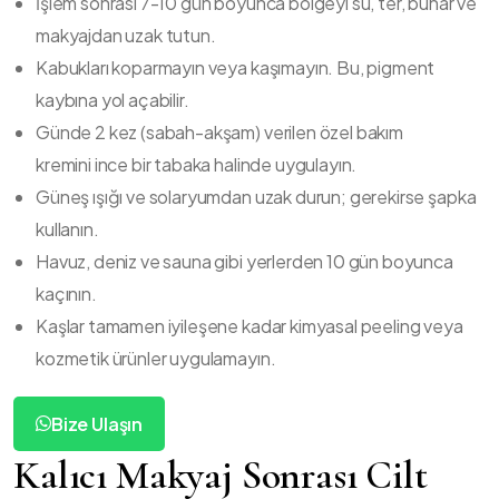
İşlem sonrası 7-10 gün boyunca bölgeyi su, ter, buhar ve
makyajdan uzak tutun.
Kabukları koparmayın veya kaşımayın. Bu, pigment
kaybına yol açabilir.
Günde 2 kez (sabah-akşam) verilen özel bakım
kremini ince bir tabaka halinde uygulayın.
Güneş ışığı ve solaryumdan uzak durun; gerekirse şapka
kullanın.
Havuz, deniz ve sauna gibi yerlerden 10 gün boyunca
kaçının.
Kaşlar tamamen iyileşene kadar kimyasal peeling veya
kozmetik ürünler uygulamayın.
Bize Ulaşın
Kalıcı Makyaj Sonrası Cilt